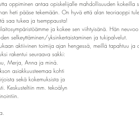
utta oppiminen antaa opiskelijalle mahdollisuuden kokeilla se
han heti pääse tekemään. On hyvä että alan teoriaoppi tule
iltä saa tukea ja tsemppausta!
ilaitosympäristöämme ja kokee sen viihtyisänä. Hän neuvoo
uden selkeyttäminen/yksinkertaistaminen ja tukipalvelut.
an aktiivinen toimija ajan hengessä, meillä tapahtuu ja o
ksi rakentui seuraava sakki: 
nu, Merja, Anna ja minä. 
jakson asiakkuusteemaa kohti 
kirjoista sekä kokemuksista ja 
asti. Keskusteltiin mm. tekoälyn 
inointiin.
aa.