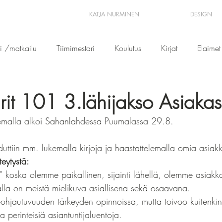
KATJA NURMINEN
DESIGN
ri /matkailu
Tiimimestari
Koulutus
Kirjat
Elaimet
rit 101 3.lähijakso Asiakas
eemalla alkoi Sahanlahdessa Puumalassa 29.8.
uttiin mm. lukemalla kirjoja ja haastattelemalla omia asiakk
teytystä:
t" koska olemme paikallinen, sijainti lähellä, olemme asiakkaa
lla on meistä mielikuva asiallisena sekä osaavana.
ohjautuvuuden tärkeyden opinnoissa, mutta toivoo kuitenk
a perinteisiä asiantuntijaluentoja.