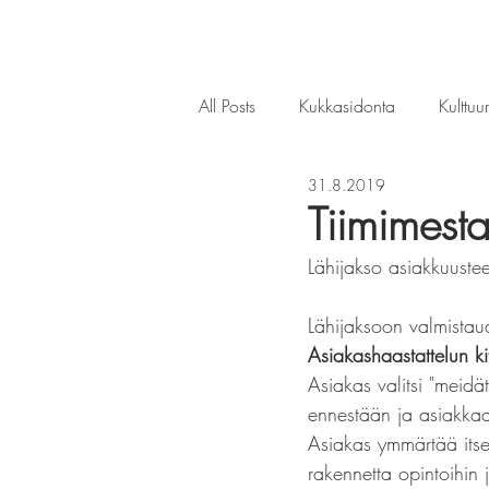
All Posts
Kukkasidonta
Kulttuu
31.8.2019
Tiimimesta
Lähijakso asiakkuust
Lähijaksoon valmistaud
Asiakashaastattelun ki
Asiakas valitsi "meidä
ennestään ja asiakkaa
Asiakas ymmärtää itse
rakennetta opintoihin j