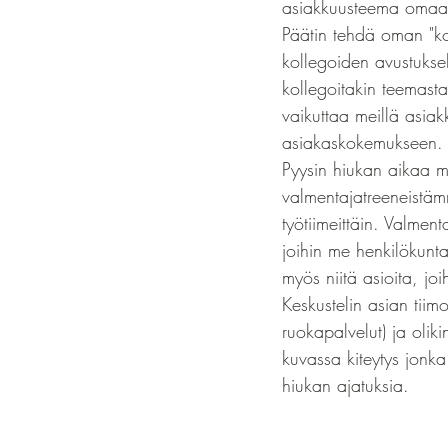
asiakkuusteema omaan t
Päätin tehdä oman "ko
kollegoiden avustuksel
kollegoitakin teemast
vaikuttaa meillä asia
asiakaskokemukseen.
Pyysin hiukan aikaa m
valmentajatreeneistämm
työtiimeittäin. Valment
joihin me henkilökunt
myös niitä asioita, jo
Keskustelin asian tiim
ruokapalvelut) ja olik
kuvassa kiteytys jonka
hiukan ajatuksia.