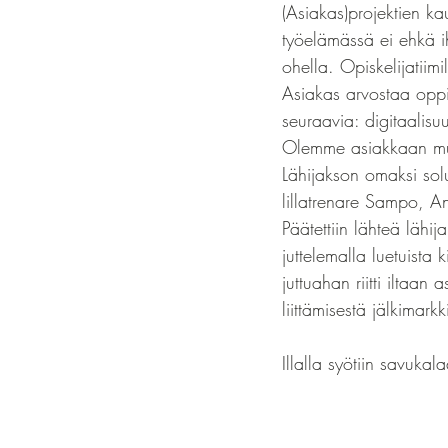
(Asiakas)projektien ka
työelämässä ei ehkä i
ohella. Opiskelijatiim
Asiakas arvostaa opp
seuraavia: digitaalisu
Olemme asiakkaan muka
Lähijakson omaksi solu
lillatrenare Sampo, A
Päätettiin lähteä lähi
juttelemalla luetuista 
juttuahan riitti iltaan 
liittämisestä jälkimarkk
Illalla syötiin savukal