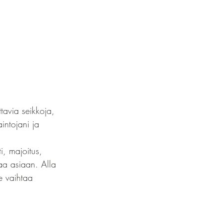
ttavia seikkoja, 
intojani ja 
i, majoitus, 
aa asiaan. Alla 
e vaihtaa 