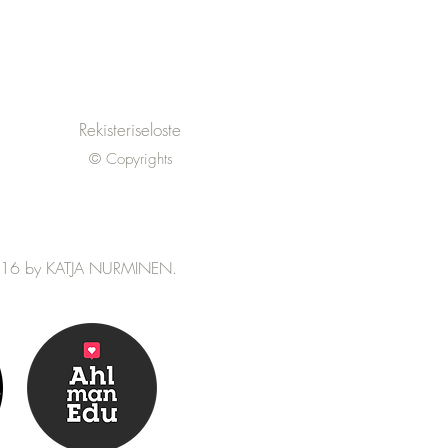
rainen Manu -Erkka-
än peliä
Rekisteriseloste
© Copyrights
16 by KATJA NURMINEN.