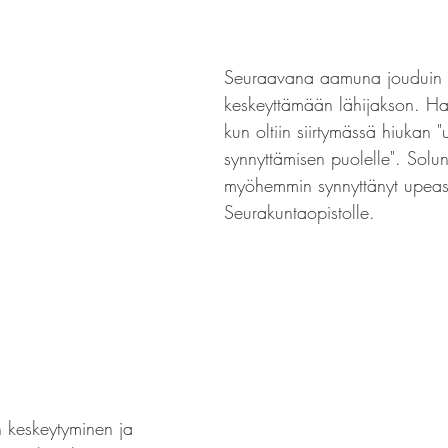
Seuraavana aamuna jouduin o
keskeyttämään lähijakson. Harmi
kun oltiin siirtymässä hiukan 
synnyttämisen puolelle". Soluni
myöhemmin synnyttänyt upeast
Seurakuntaopistolle.
n keskeytyminen ja 