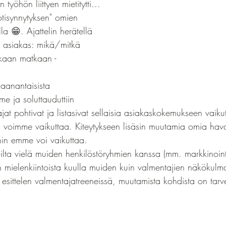
yöhön liittyen mietitytti... 
tisynnytyksen" omien 
la 😁. Ajattelin herätellä 
a asiakas: mikä/mitkä 
kkaan matkaan -
aanantaisista 
e ja soluttauduttiin 
ajat pohtivat ja listasivat sellaisia asiakaskokemukseen vaiku
a voimme vaikuttaa. Kiteytykseen lisäsin muutamia omia hava
ihin emme voi vaikuttaa.
oilta vielä muiden henkilöstöryhmien kanssa (mm. markkinoint
in mielenkiintoista kuulla muiden kuin valmentajien näkökulm
 esittelen valmentajatreeneissä, muutamista kohdista on tarv