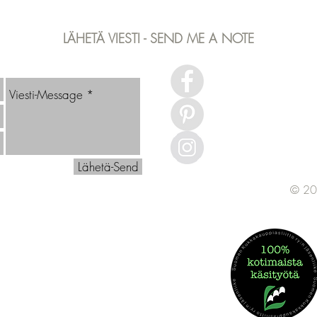
tiimivalmentajan karaktäärin
Tuppu
luominen
Eläm
LÄHETÄ VIESTI - SEND ME A NOTE
Lähetä-Send
© 20