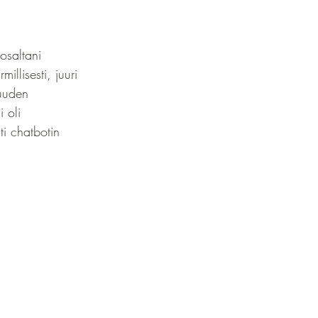
saltani 
llisesti, juuri 
"uuden 
 oli 
i chatbotin 