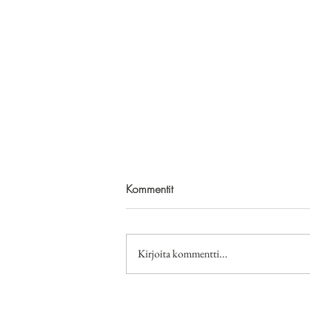
Kommentit
Kirjoita kommentti...
Kirjat: Larssen Erik Bertrand -