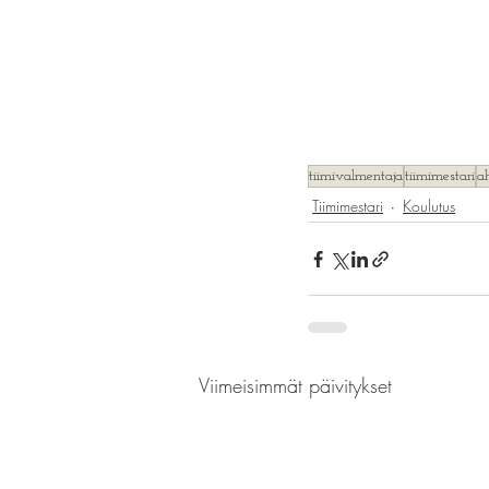
tiimivalmentaja
tiimimestari
a
Tiimimestari
Koulutus
Viimeisimmät päivitykset