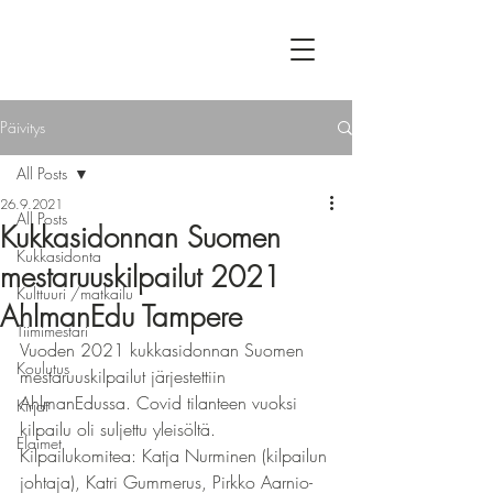
Päivitys
All Posts
26.9.2021
All Posts
Kukkasidonnan Suomen
Kukkasidonta
mestaruuskilpailut 2021
Kulttuuri /matkailu
AhlmanEdu Tampere
Tiimimestari
Vuoden 2021 kukkasidonnan Suomen 
Koulutus
mestaruuskilpailut järjestettiin 
AhlmanEdussa. Covid tilanteen vuoksi 
Kirjat
kilpailu oli suljettu yleisöltä.
Elaimet
Kilpailukomitea: Katja Nurminen (kilpailun 
johtaja), Katri Gummerus, Pirkko Aarnio-