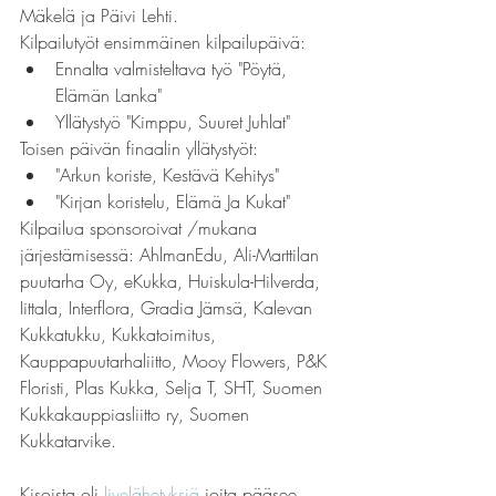
Mäkelä ja Päivi Lehti.
Kilpailutyöt ensimmäinen kilpailupäivä:
Ennalta valmisteltava työ "Pöytä, 
Elämän Lanka"
Yllätystyö "Kimppu, Suuret Juhlat"
Toisen päivän finaalin yllätystyöt:
"Arkun koriste, Kestävä Kehitys"
"Kirjan koristelu, Elämä Ja Kukat"
Kilpailua sponsoroivat /mukana 
järjestämisessä: AhlmanEdu, Ali-Marttilan 
puutarha Oy, eKukka, Huiskula-Hilverda, 
Iittala, Interflora, Gradia Jämsä, Kalevan 
Kukkatukku, Kukkatoimitus, 
Kauppapuutarhaliitto, Mooy Flowers, P&K 
Floristi, Plas Kukka, Selja T, SHT, Suomen 
Kukkakauppiasliitto ry, Suomen 
Kukkatarvike.
Kisoista oli 
livelähetyksiä
 joita pääsee 