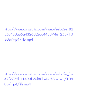
https://video.wixstatic.com/video/eebd2e_82
b5d4d0ab5a432682ecc443374e125b/10
80p/mp4/file.mp4
https://video.wixstatic.com/video/eebd2e_1a
47f2722b11493fb5d80be0a53ae1e1/108
0p/mp4/file.mp4