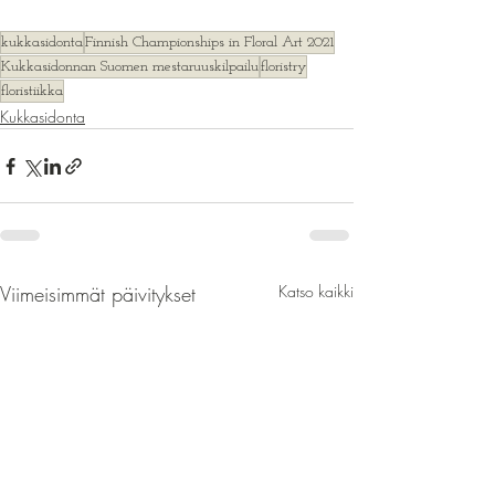
kukkasidonta
Finnish Championships in Floral Art 2021
Kukkasidonnan Suomen mestaruuskilpailu
floristry
floristiikka
Kukkasidonta
Viimeisimmät päivitykset
Katso kaikki