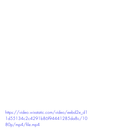
https://video.wixstatic.com/video/eebd2e_d1
1d55134c2c4291b86f94441285da8c/10
80p/mp4/file.mp4