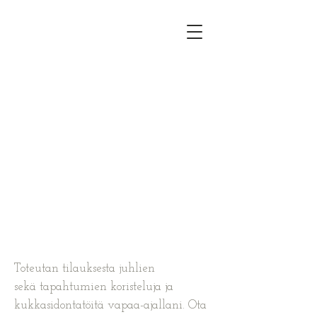
JUHLAKUKAT
Kukilla luodaan haluttua tunnelmaa.
Taidokas materiaalien ja värien valinta
sekä käyttö, saavat aikaan juuri halutun
vaikutuksen -ilo, juhlavuus, intensiivisyys,
keveys, romanttisuus, voimallisuus...
Luonnonkasvit osana koristelua luovat
yhteyttä luontoon ja vuodenaikaan.
Toteutan tilauksesta juhlien
sekä tapahtumien koristeluja ja
kukkasidontatöitä vapaa-ajallani. Ota